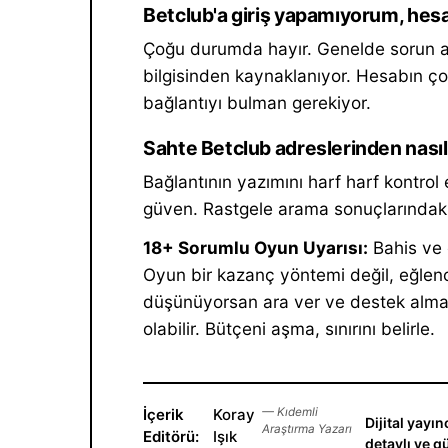
Betclub'a giriş yapamıyorum, hesa
Çoğu durumda hayır. Genelde sorun adr
bilgisinden kaynaklanıyor. Hesabın ço
bağlantıyı bulman gerekiyor.
Sahte Betclub adreslerinden nas
Bağlantının yazımını harf harf kontro
güven. Rastgele arama sonuçlarındaki l
18+ Sorumlu Oyun Uyarısı:
Bahis ve o
Oyun bir kazanç yöntemi değil, eğlenc
düşünüyorsan ara ver ve destek alm
olabilir. Bütçeni aşma, sınırını belirle.
İçerik
Koray
— Kıdemli
Dijital yayın
Araştırma Yazarı
Editörü:
Işık
detaylı ve g