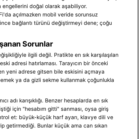
 engellerini doğal olarak aşabiliyor.
-Fi'da açılmazken mobil veride sorunsuz
, önce bağlantı türünü değiştirmeyi dene; çoğu
aşanan Sorunlar
liğiyle ilgili değil. Pratikte en sık karşılaşılan
eski adresi hatırlaması. Tarayıcın bir önceki
sen yeni adrese gitsen bile eskisini açmaya
zlemek ya da gizli sekme kullanmak çoğunlukla
nıcı adı karışıklığı. Benzer hesaplarda en sık
tiği için "hesabım gitti" sanması, oysa giriş
ontrol et: büyük-küçük harf ayarı, klavye dili ve
irip getirmediği. Bunlar küçük ama can sıkan