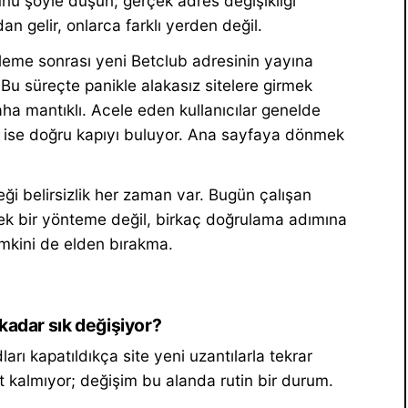
nu şöyle düşün; gerçek adres değişikliği
n gelir, onlarca farklı yerden değil.
lleme sonrası yeni Betclub adresinin yayına
 Bu süreçte panikle alakasız sitelere girmek
a mantıklı. Acele eden kullanıcılar genelde
nlar ise doğru kapıyı buluyor. Ana sayfaya dönmek
eği belirsizlik her zaman var. Bugün çalışan
tek bir yönteme değil, birkaç doğrulama adımına
emkini de elden bırakma.
kadar sık değişiyor?
arı kapatıldıkça site yeni uzantılarla tekrar
 kalmıyor; değişim bu alanda rutin bir durum.