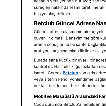
hesabın yerli yerinde duruyor; sadec
süreçleri hakkında resmi tarafı mera
bilgiye ulaşabilirsin.
Betclub Güncel Adrese Nasıl
Güncel adrese ulaşmanın birkaç yolu 
güvenilir olması. Deneyimime göre kull
arama sonuçlarındaki sahte bağlantılara
aratıyor, karşısına çıkan ilk linke tıklı
Burada sana küçük bir uyarı: bir adr
kontrol et. Harf eksikliği, fazladan ra
işareti. Gerçek
Betclub
son giriş adr
veya sitenin kendi yönlendirme bağlan
noktası belirlemen, her seferinde sıf
Mobil ve Masaüstü Arasındaki Far
Çoğu durumda Betclub'a mobilden giri