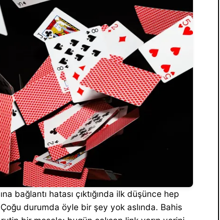
ına bağlantı hatası çıktığında ilk düşünce hep
" Çoğu durumda öyle bir şey yok aslında. Bahis