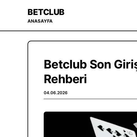
BETCLUB
ANASAYFA
Betclub Son Giri
Rehberi
04.06.2026