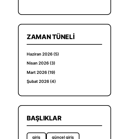
ZAMAN TÜNELI
Haziran 2026 (5)
Nisan 2026 (3)
Mart 2026 (19)
Şubat 2026 (4)
BAŞLIKLAR
giriş
güncel giriş