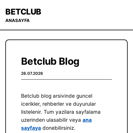
BETCLUB
ANASAYFA
Betclub Blog
26.07.2026
Betclub blog arsivinde guncel
icerikler, rehberler ve duyurular
listelenir. Tum yazilara sayfalama
uzerinden ulasabilir veya
ana
sayfaya
donebilirsiniz.