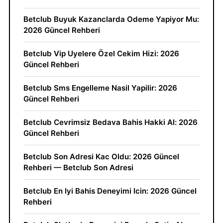
Betclub Buyuk Kazanclarda Odeme Yapiyor Mu:
2026 Güncel Rehberi
Betclub Vip Uyelere Özel Cekim Hizi: 2026
Güncel Rehberi
Betclub Sms Engelleme Nasil Yapilir: 2026
Güncel Rehberi
Betclub Cevrimsiz Bedava Bahis Hakki Al: 2026
Güncel Rehberi
Betclub Son Adresi Kac Oldu: 2026 Güncel
Rehberi — Betclub Son Adresi
Betclub En Iyi Bahis Deneyimi Icin: 2026 Güncel
Rehberi