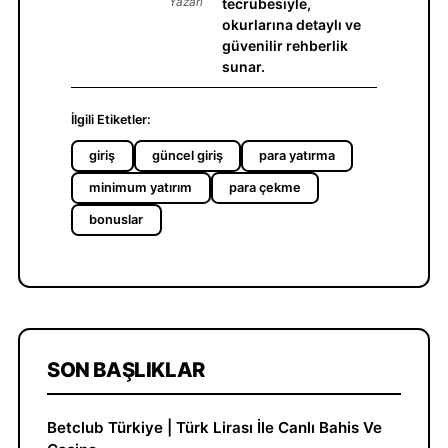
Yazarı
tecrübesiyle,
okurlarına detaylı ve
güvenilir rehberlik
sunar.
İlgili Etiketler:
giriş
güncel giriş
para yatırma
minimum yatırım
para çekme
bonuslar
SON BAŞLIKLAR
Betclub Türkiye | Türk Lirası İle Canlı Bahis Ve