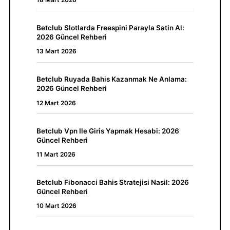
Betclub Slotlarda Freespini Parayla Satin Al:
2026 Güncel Rehberi
13 Mart 2026
Betclub Ruyada Bahis Kazanmak Ne Anlama:
2026 Güncel Rehberi
12 Mart 2026
Betclub Vpn Ile Giris Yapmak Hesabi: 2026
Güncel Rehberi
11 Mart 2026
Betclub Fibonacci Bahis Stratejisi Nasil: 2026
Güncel Rehberi
10 Mart 2026