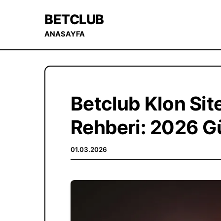
BETCLUB
ANASAYFA
Betclub Klon Si
Rehberi: 2026 G
01.03.2026