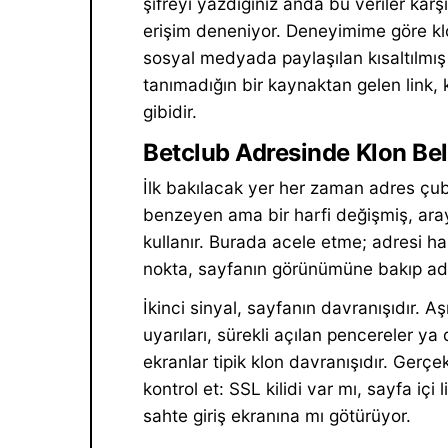
şifreyi yazdığınız anda bu veriler kar
erişim deneniyor. Deneyimime göre kl
sosyal medyada paylaşılan kısaltılmış 
tanımadığın bir kaynaktan gelen link,
gibidir.
Betclub Adresinde Klon Beli
İlk bakılacak yer her zaman adres çub
benzeyen ama bir harfi değişmiş, araya
kullanır. Burada acele etme; adresi harf
nokta, sayfanın görünümüne bakıp adre
İkinci sinyal, sayfanın davranışıdır. Aş
uyarıları, sürekli açılan pencereler y
ekranlar tipik klon davranışıdır. Ger
kontrol et: SSL kilidi var mı, sayfa içi
sahte giriş ekranına mı götürüyor.