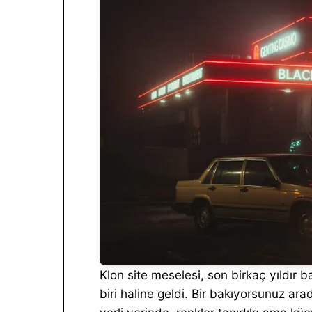
Klon site meselesi, son birkaç yıldır b
biri haline geldi. Bir bakıyorsunuz ara