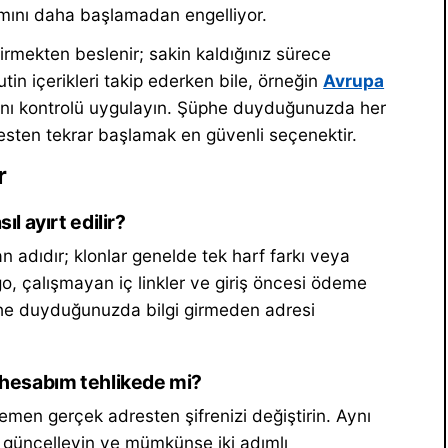
smını daha başlamadan engelliyor.
tirmekten beslenir; sakin kaldığınız sürece
utin içerikleri takip ederken bile, örneğin
Avrupa
nı kontrolü uygulayın. Şüphe duyduğunuzda her
sten tekrar başlamak en güvenli seçenektir.
r
ıl ayırt edilir?
 adıdır; klonlar genelde tek harf farkı veya
logo, çalışmayan iç linkler ve giriş öncesi ödeme
Şüphe duyduğunuzda bilgi girmeden adresi
, hesabım tehlikede mi?
men gerçek adresten şifrenizi değiştirin. Aynı
da güncelleyin ve mümkünse iki adımlı