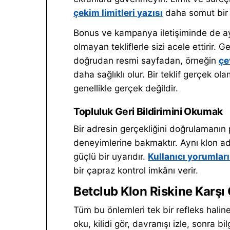
çekim limitleri yazısı
daha somut bir 
Bonus ve kampanya iletişiminde de ayn
olmayan tekliflerle sizi acele ettirir.
doğrudan resmi sayfadan, örneğin
çe
daha sağlıklı olur. Bir teklif gerçek o
genellikle gerçek değildir.
Topluluk Geri Bildirimini Okumak
Bir adresin gerçekliğini doğrulamanın p
deneyimlerine bakmaktır. Aynı klon ad
güçlü bir uyarıdır.
Kullanıcı yorumları
bir çapraz kontrol imkânı verir.
Betclub Klon Riskine Karşı 
Tüm bu önlemleri tek bir refleks halin
oku, kilidi gör, davranışı izle, sonra bi